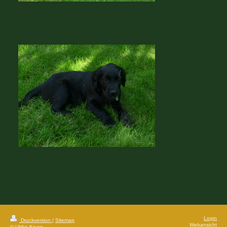
Login
Druckversion
|
Sitemap
Webansicht
© Ulrike Kruse