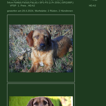
54cm FäW(4) FäS(4) FäL(4) t SP1-FS (1.Pr 20St.) GP(166P.)
VFSP 1. Preis , HD A2 HD-A2
geworfen am 29.4.2024, Wurfstärke: 2 Rüden, 2 Hündinnen