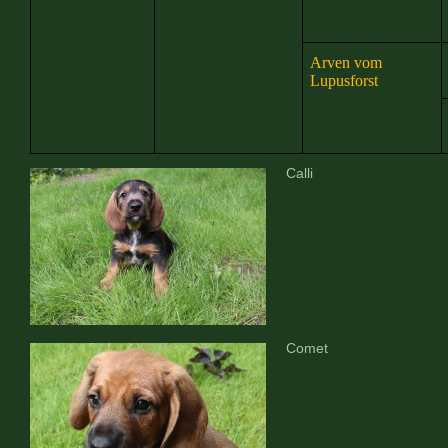
Arven vom
Lupusforst
Calli
Comet