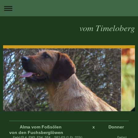
vom Timeloberg
Alma vom Foßsölen x Donner
von den Fuchsberglöwen
Fw(v),FL4, FW3, FS4, SF4 , SP1-FS (1.Pr. 20St) Fw(sg)