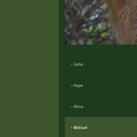
Jette
Aspe
Alma
Brösel